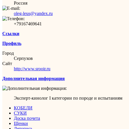
Россия
oleg-leus@yandex.ru
+79167469641
Ссылки
Профиль
Город
Серпухов
Сайт
http://www.srooir.ru
Дополнительная информация
Эксперт-кинолог
I категории
по породе
и испытаниям
КОБЕЛИ
СУКИ
Доска почета
Щенки
Летопись