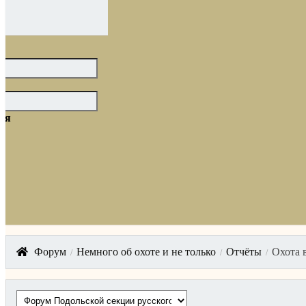
ня
Форум
Немного об охоте и не только
Отчёты
Охота 
/
/
/