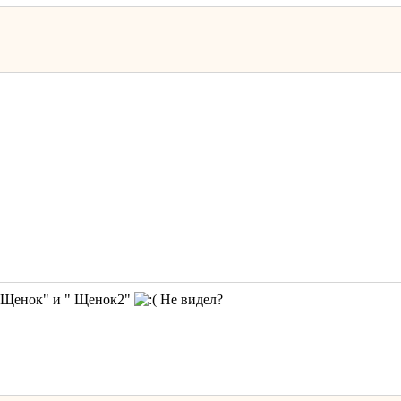
" Щенок" и " Щенок2"
Не видел?