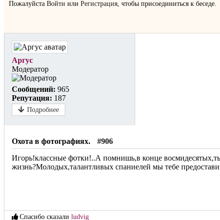
Пожалуйста
Войти
или
Регистрация
, чтобы присоединиться к беседе.
Не в сети
Аргус
Модератор
Сообщений:
965
Репутация:
187
Подробнее
Охота в фотографиях.
#906
Игорь!классные фотки!..А помнишь,в конце восмидесятых,ты
жизнь?Молодых,талантливых спаниелей мы тебе предоставим
Спасибо сказали
ludvig