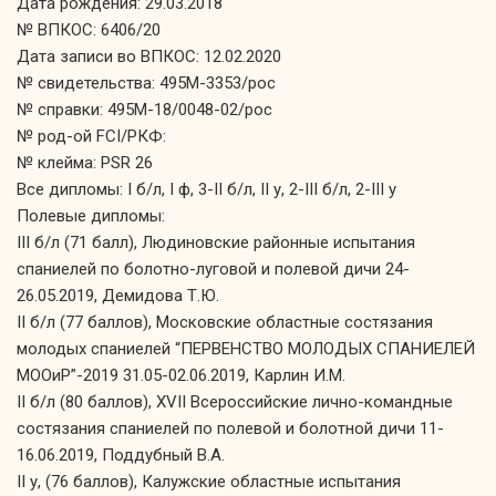
Дата рождения: 29.03.2018
№ ВПКОС: 6406/20
Дата записи во ВПКОС: 12.02.2020
№ свидетельства: 495М-3353/рос
№ справки: 495М-18/0048-02/рос
№ род-ой FCI/РКФ:
№ клейма: PSR 26
Все дипломы: I б/л, I ф, 3-II б/л, II у, 2-III б/л, 2-III у
Полевые дипломы:
III б/л (71 балл), Людиновские районные испытания
спаниелей по болотно-луговой и полевой дичи 24-
26.05.2019, Демидова Т.Ю.
II б/л (77 баллов), Московские областные состязания
молодых спаниелей “ПЕРВЕНСТВО МОЛОДЫХ СПАНИЕЛЕЙ
МООиР”-2019 31.05-02.06.2019, Карлин И.М.
II б/л (80 баллов), XVII Всероссийские лично-командные
состязания спаниелей по полевой и болотной дичи 11-
16.06.2019, Поддубный В.А.
II у, (76 баллов), Калужские областные испытания