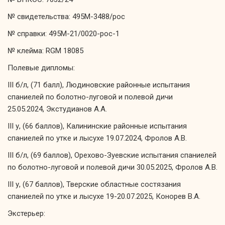
№ свидетельства: 495М-3488/рос
№ справки: 495М-21/0020-рос-1
№ клейма: RGM 18085
Полевые дипломы:
III б/л, (71 балл), Людиновские районные испытания
спаниелей по болотно-луговой и полевой дичи
25.05.2024, Экстудианов А.А.
III у, (66 баллов), Калининские районные испытания
спаниелей по утке и лысухе 19.07.2024, Фролов А.В.
III б/л, (69 баллов), Орехово-Зуевские испытания спаниелей
по болотно-луговой и полевой дичи 30.05.2025, Фролов А.В.
III у, (67 баллов), Тверские областные состязания
спаниелей по утке и лысухе 19-20.07.2025, Конорев В.А.
Экстерьер: