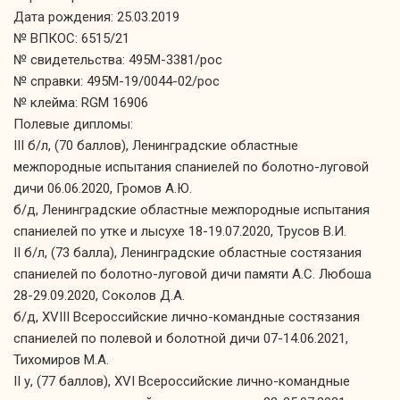
Дата рождения: 25.03.2019
№ ВПКОС: 6515/21
№ свидетельства: 495М-3381/рос
№ справки: 495М-19/0044-02/рос
№ клейма: RGM 16906
Полевые дипломы:
III б/л, (70 баллов), Ленинградские областные
межпородные испытания спаниелей по болотно-луговой
дичи 06.06.2020, Громов А.Ю.
б/д, Ленинградские областные межпородные испытания
спаниелей по утке и лысухе 18-19.07.2020, Трусов В.И.
II б/л, (73 балла), Ленинградские областные состязания
спаниелей по болотно-луговой дичи памяти А.С. Любоша
28-29.09.2020, Соколов Д.А.
б/д, XVIII Всероссийские лично-командные состязания
спаниелей по полевой и болотной дичи 07-14.06.2021,
Тихомиров М.А.
II у, (77 баллов), XVI Всероссийские лично-командные