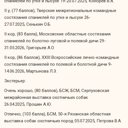
спаниелей по утке и лысухе 19-20.07.2025, Конорев В.А.
II у, (77 баллов), Тверские межрегиональные командные
состязания спаниелей по утке и лысухе 26-
27.07.2025, Сенькин О.Б.
II кор, (83 балла), Московские областные состязания
спаниелей по болотно-луговой и полевой дичи 29-
31.05.2026, Григорьев А.О.
II кор, (86 баллов), XXIII Всероссийские лично-командные
состязания спаниелей по полевой и болотной дичи 9-
14.06.2026, Мартынова Л.З.
Экстерьер:
Очень хорошо, (80 баллов), БСЖ, БСМ, Серпуховская
межрайонная выставка охотничьих собак
26.04.2025, Прошин А.Ю.
Отлично, (103 балла), БСМ, 50-я Рязанская областная
выставка собак охотничьих пород 05.07.2025, Петрова В.А.