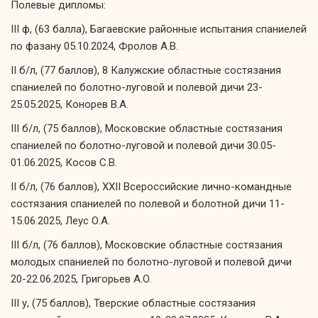
Полевые дипломы:
III ф, (63 балла), Багаевские районные испытания спаниелей
по фазану 05.10.2024, Фролов А.В.
II б/л, (77 баллов), 8 Калужские областные состязания
спаниелей по болотно-луговой и полевой дичи 23-
25.05.2025, Конорев В.А.
III б/л, (75 баллов), Московские областные состязания
спаниелей по болотно-луговой и полевой дичи 30.05-
01.06.2025, Косов С.В.
II б/л, (76 баллов), XXII Всероссийские лично-командные
состязания спаниелей по полевой и болотной дичи 11-
15.06.2025, Леус О.А.
III б/л, (76 баллов), Московские областные состязания
молодых спаниелей по болотно-луговой и полевой дичи
20-22.06.2025, Григорьев А.О.
III у, (75 баллов), Тверские областные состязания