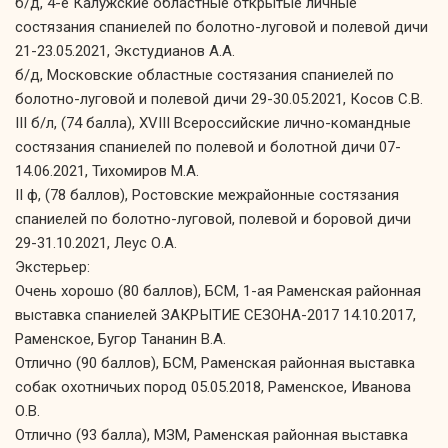
б/д, 4-е Калужские областные открытые личные
состязания спаниелей по болотно-луговой и полевой дичи
21-23.05.2021, Экстудианов А.А.
б/д, Московские областные состязания спаниелей по
болотно-луговой и полевой дичи 29-30.05.2021, Косов С.В.
III б/л, (74 балла), XVIII Всероссийские лично-командные
состязания спаниелей по полевой и болотной дичи 07-
14.06.2021, Тихомиров М.А.
II ф, (78 баллов), Ростовские межрайонные состязания
спаниелей по болотно-луговой, полевой и боровой дичи
29-31.10.2021, Леус О.А.
Экстерьер:
Очень хорошо (80 баллов), БСМ, 1-ая Раменская районная
выставка спаниелей ЗАКРЫТИЕ СЕЗОНА-2017 14.10.2017,
Раменское, Бугор Тананин В.А.
Отлично (90 баллов), БСМ, Раменская районная выставка
собак охотничьих пород 05.05.2018, Раменское, Иванова
О.В.
Отлично (93 балла), МЗМ, Раменская районная выставка