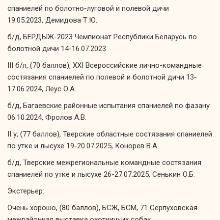
спаниелей по болотно-луговой и полевой дичи
19.05.2023, Демидова Т.Ю.
б/д, БЕРДЫЖ-2023 Чемпионат Республики Беларусь по
болотной дичи 14-16.07.2023
III б/л, (70 баллов), XXI Всероссийские лично-командные
состязания спаниелей по полевой и болотной дичи 13-
17.06.2024, Леус О.А.
б/д, Багаевские районные испытания спаниелей по фазану
06.10.2024, Фролов А.В.
II у, (77 баллов), Тверские областные состязания спаниелей
по утке и лысухе 19-20.07.2025, Конорев В.А.
б/д, Тверские межрегиональные командные состязания
спаниелей по утке и лысухе 26-27.07.2025, Сенькин О.Б.
Экстерьер:
Очень хорошо, (80 баллов), БСЖ, БСМ, 71 Серпуховская
межрайонная выставка охотничьих собак