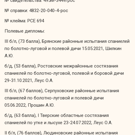
№ свидетельства: 495М-3449/рос
№ справки: 4832-20-040-4-рос
№ клейма: РСЕ 694
Полевые дипломы:
III б/л, (73 балла), Брянские районные испытания спаниелей
по болотно-луговой и полевой дичи 15.05.2021, Шилкин
А.Ю.
б/д, (53 балла), Ростовские межрайонные состязания
спаниелей по болотно-луговой, полевой и боровой дичи
29-31.10.2021, Леус О.А.
III б/л, (67 баллов), Серпуховские районные испытания
спаниелей по болотно-луговой и полевой дичи
05.06.2022, Прошин А.Ю.
б/д, (63 балла), I Тверские областные состязания
спаниелей по утке и лысухе 23-24.07.2022, Леус О.А.
II б/л, (76 баллов), Людиновские районные испытания