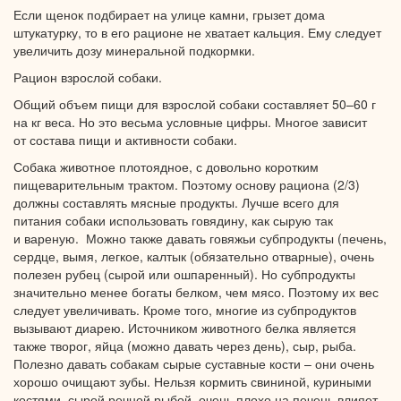
Если щенок подбирает
на улице
камни, грызет дома
штукатурку, то
в его
рационе
не хватает
кальция.
Ему следует
увеличить дозу минеральной подкормки.
Рацион взрослой собаки.
Общий объем пищи для взрослой собаки составляет
50–60 г
на кг веса.
Но это
весьма условные цифры. Многое зависит
от состава
пищи
и активности
собаки.
Собака животное плотоядное,
с довольно
коротким
пищеварительным трактом. Поэтому основу рациона (2/3)
должны составлять мясные продукты. Лучше всего для
питания собаки использовать говядину, как сырую так
и вареную.
Можно также давать говяжьи субпродукты (печень,
сердце, вымя, легкое, калтык (обязательно отварные), очень
полезен рубец (сырой или ошпаренный).
Но субпродукты
значительно менее богаты белком, чем мясо. Поэтому
их вес
следует увеличивать. Кроме того, многие
из субпродуктов
вызывают диарею. Источником животного белка является
также творог, яйца (можно давать через день), сыр, рыба.
Полезно давать собакам сырые суставные кости – они очень
хорошо очищают зубы. Нельзя кормить свининой, куриными
костями, сырой речной рыбой, очень плохо
на печень
влияет