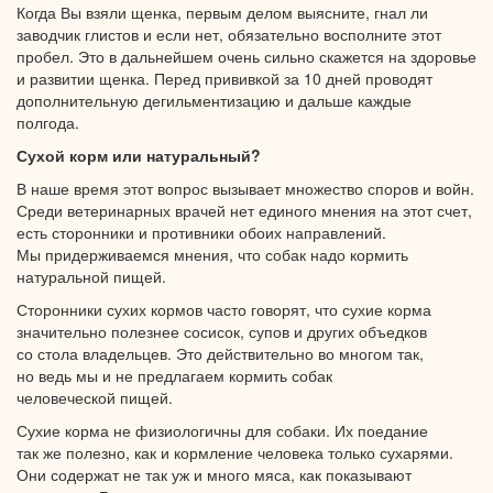
Когда Вы взяли щенка, первым делом выясните,
гнал ли
заводчик глистов
и если
нет, обязательно восполните этот
пробел.
Это в дальнейшем
очень сильно скажется
на здоровье
и развитии
щенка. Перед прививкой за
10 дней
проводят
дополнительную дегильментизацию
и дальше
каждые
полгода.
Сухой корм или натуральный?
В наше время этот вопрос вызывает множество споров
и войн.
Среди ветеринарных врачей нет единого мнения
на этот
счет,
есть сторонники
и противники
обоих направлений.
Мы придерживаемся
мнения, что собак надо кормить
натуральной пищей.
Сторонники сухих кормов часто говорят, что сухие корма
значительно полезнее сосисок, супов
и других
объедков
со стола
владельцев.
Это действительно
во многом
так,
но ведь
мы и
не предлагаем
кормить собак
человеческой пищей.
Сухие корма
не физиологичны
для собаки.
Их поедание
так же
полезно, как
и кормление
человека только сухарями.
Они содержат
не так
уж
и много
мяса, как показывают