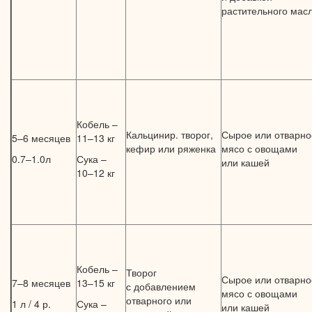
растительного мас
Кобель –
Кальцинир. творог,
Сырое или отварно
5–6 месяцев
11–13 кг
кефир или ряженка
мясо
с овощами
0.7–1.0л
Сука –
или кашей
10–12 кг
Кобель –
Творог
Сырое или отварно
7–8 месяцев
13–15 кг
с добавлением
мясо
с овощами
отварного или
1 л /
4 р.
Сука –
или кашей