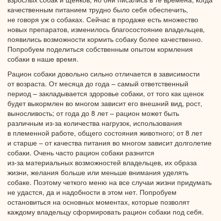
качественным питанием трудно было себя обеспечить,
не говоря
уж
о собаках.
Сейчас
в продаже
есть множество
новых препаратов, изменилось благосостояние владельцев,
появились возможности кормить собаку более качественно.
Попробуем поделиться собственным опытом кормления
собаки
в наше время.
Рацион собаки довольно сильно отличается
в зависимости
от возраста.
От месяца
до года
– самый ответственный
период – закладывается здоровье собаки,
от того
как щенок
будет выкормлен
во многом
зависит его внешний вид, рост,
выносливость;
от года
до
8 лет
– рацион может быть
различным
из-за количества
нагрузок, использования
в племенной
работе, общего состояния животного; от
8 лет
и старше
–
от качества
питания
во многом
зависит долголетие
собаки. Очень часто рацион собаки разнится
из-за материальных
возможностей владельцев,
их образа
жизни, желания больше или меньше внимания уделять
собаке. Поэтому четкого меню
на все
случаи жизни придумать
не удастся,
да
и надобности
в этом
нет. Попробуем
остановиться
на основных
моментах, которые позволят
каждому владельцу сформировать рацион собаки
под себя.