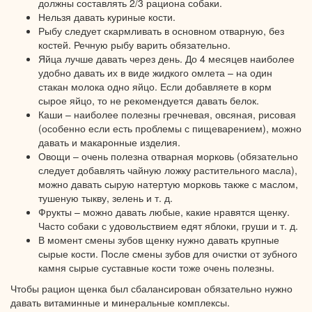
должны составлять 2/3 рациона собаки.
Нельзя давать куриные кости.
Рыбу следует скармливать
в основном
отварную, без
костей. Речную рыбу варить обязательно.
Яйца лучше давать через день.
До 4
месяцев наиболее
удобно давать их
в виде
жидкого омлета –
на один
стакан молока одно яйцо.
Если добавляете
в корм
сырое яйцо, то
не рекомендуется
давать белок.
Каши – наиболее полезны гречневая, овсяная, рисовая
(особенно если есть проблемы
с пищеварением),
можно
давать
и макаронные
изделия.
Овощи – очень полезна отварная морковь (обязательно
следует добавлять чайную ложку растительного масла),
можно давать сырую натертую морковь также
с маслом,
тушеную тыкву, зелень
и т. д.
Фрукты – можно давать любые, какие нравятся щенку.
Часто собаки
с удовольствием
едят яблоки, груши
и т. д.
В момент смены зубов щенку нужно давать крупные
сырые кости. После смены зубов для очистки
от зубного
камня сырые суставные кости тоже очень полезны.
Чтобы рацион щенка был сбалансирован обязательно нужно
давать витаминные
и минеральные
комплексы.