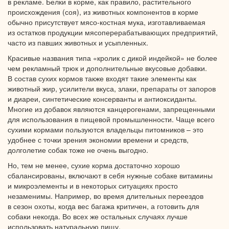
в рекламе.
Белки
в корме,
как правило, растительного
происхождения (соя),
из животных
компонентов
в корме
обычно присутствует
мясо-костная
мука, изготавливаемая
из остатков
продукции мясоперерабатывающих предприятий,
часто
из павших
животных
и усыпленных.
Красивые названия типа «кролик
с дикой
индейкой»
не более
чем рекламный трюк
и дополнительные
вкусовые добавки.
В состав
сухих кормов также входят такие элементы как
животный жир, усилители вкуса, злаки, препараты
от запоров
и диареи,
синтетические консерванты
и антиоксиданты.
Многие
из добавок
являются канцерогенами, запрещенными
для использования
в пищевой
промышленности.
Чаще всего
сухими кормами пользуются владельцы питомников – это
удобнее
с точки
зрения экономии времени
и средств,
долголетие собак тоже
не очень
выгодно.
Но, тем
не менее,
сухие корма достаточно хорошо
сбалансированы, включают
в себя
нужные собаке витамины
и микроэлементы
и
в некоторых
ситуациях просто
незаменимы. Например,
во время
длительных переездов
в сезон
охоты, когда вес багажа критичен,
а готовить
для
собаки некогда.
Во всех же
остальных случаях лучше
использовать
натуральную пищу.