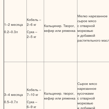
Мелко нарезанное
Кобель –
сырое мясо
1–2 месяца
2–6 кг
Кальцинир. Творог,
с отварной
кефир или ряженка
морковью
0.2–0.3л
Сука –
и добавкой
2–5 кг
растительного мас
Сырое мясо
нарезанное
Кобель –
Кальцинир. творог,
кусочками
3–4 месяца
7–10 кг
кефир или ряженка
с отварной
0.5–0.7л
Сука –
морковью
6–9 кг
и добавкой