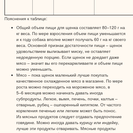
Пояснения
к таблице:
Общий объем пищи для щенка составляет
80–120 г
на
кг веса.
По мере
взросления объем пищи уменьшается
и
к году
собака вполне может получать
60 г
на кг своего
веса. Основной признак достаточности пищи – щенок
удовольствием вылизывает миску,
не оставляет
недоеденную порцию.
Если щенок
не доедает
даже
мясо – значит
вы его
перекармливаете
и объем
пищи
можно уменьшить.
Мясо – пока щенок маленький лучше покупать
качественное охлажденное мясо
в магазине.
По мере
роста можно переходить
на мороженое
мясо, в
5–6 месяцев
можно начинать давать иногда
субпродукты. Легкое, вымя, печень, почки, калтык –
отварные, рубец – ошпаренный кипятком.
От частого
кормления печенью или легким может быть понос.
Из мясных
продуктов следует отдавать предпочтение
говядине. Можно иногда давать курицу или индейку,
лучше эти продукты отваривать. Мясные продукты