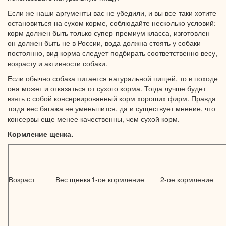
Если же
наши аргументы вас
не убедили,
и
вы все-таки
хотите
остановиться
на сухом
корме, соблюдайте несколько условий:
корм должен быть только
супер-премиум
класса, изготовлен
он должен
быть не
в России,
вода должна стоять
у собаки
постоянно, вид корма следует подбирать соответственно весу,
возрасту
и активности
собаки.
Если обычно собака питается натуральной пищей, то
в походе
она может
и отказаться
от сухого
корма. Тогда лучше будет
взять
с собой
консервированный корм хороших фирм. Правда
тогда вес багажа
не уменьшится,
да
и существует
мнение, что
консервы еще менее качественны, чем
сухой корм.
Кормление щенка.
Возраст
Вес щенка
1-ое кормление
2-ое кормление