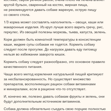
крутой бульон, сваренный
на костях,
жирная пища,
не рекомендуется
давать собаке жареную, острую пищу
со своего стола.
1/3 корма может составлять наполнитель – овощи, каши или
макаронные изделия.
Из круп
лучше всего варить гречу, рис,
геркулес.
Из овощей
полезны морковь, тыква, капуста, зелень.
Корм должен быть комнатной температуры
в консистенции
каши, жидкие супы собакам
не годятся.
Кормить собаку
следует после прогулки.
До нагрузок
давать еду питомцу
нельзя
во избежании
заворота кишок.
Кормить собаку следует разнообразно, это основное правило
качественного питания.
Чаще всего метод кормления натуральной пищей критикуют
за несбалансированность.
Но существует
множество
препаратов, восполняющих рацион собаки витаминами
и минералами,
если
в рационе
что-то
отсутствует.
И,
конечно же,
полезно давать собакам фрукты
и зелень,
они
будут дополнительным источником витаминов.
Собака должна обязательно съедать свою порцию полностью