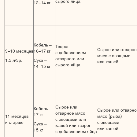
сырого яйца
12–14 кг
Кобель –
Творог
Сырое или отварно
9–10 месяцев
16–17 кг
с добавлением
мясо
с овощами
отварного или
1.5 л/3р.
Сука –
или кашей
сырого яйца
14–15 кг
Сырое или
Кобель –
Сырое или отварно
отварное мясо
17 кг
11 месяцев
мясо (рыба)
с овощами
или
и старше
с овощами
Сука –
кашей или творог
или кашей
15 кг
с добавлением яйца