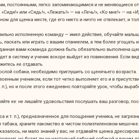
ми, постоянными, легко запоминающимися и
не меняющиеся
от
«Сиди!» или «Сядь!», «Лежать!» — на «Лечь!», «Ко мне!» — на «
чном
для щенка месте, где его никто
и ничто
не отвлекает,
и то
вильно
исполненную команду — имел действие, обучайте малы
, ласкать или играть
с вашим
спаниелем,
а тем
более угощать и
анная вами команда должна быть обязательно выполнена щен
йдет
в систему
и ученик
вскоре выйдет
из повиновения.
Если вид
ржитесь
ее отдавать.
ослой собаки, необходимо приглушить
со щенячьего
возраста.
оенным учеником, если тот четко выполняет его и
в присутств
 п.),
но
и после
этого ежедневно повторяйте урок, чтобы выра
ляйте
ее:
не лишайте
удовольствия послушать ваш разговор, по
яса
и т. п.),
предназначенное для поощрения ученика,
не загрязн
и
табака, храните лакомство
в чистом
полиэтиленовом мешочке.
казалось,
ни мало
знаний
у вас,
не отдавайте
щенка дрессиров
получит,
но будет ли
он настоящей
рабочей собакой
и вашим
др