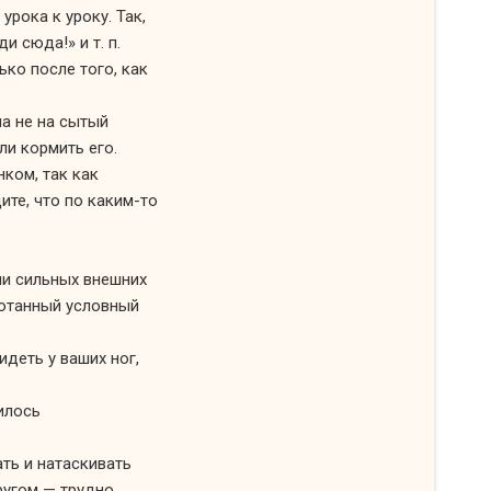
 урока
к уроку.
Так,
Иди сюда!»
и т. п.
лько
после того, как
ша не
на сытый
ли кормить его.
ком, так как
ите,
что по
каким-то
ии
сильных внешних
ботанный условный
сидеть
у ваших
ног,
илось
ать
и натаскивать
угом — трудно