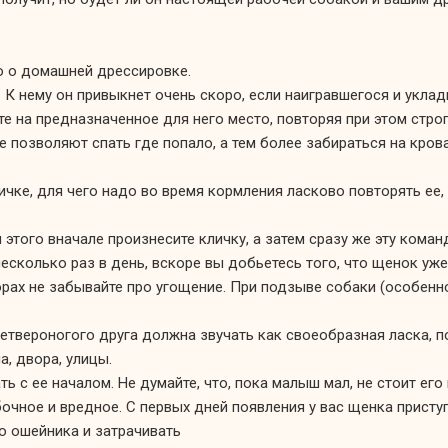
о
о домашней
дрессировке.
.
К нему
он привыкнет
очень скоро, если наигравшегося
и укла
те
на предназначенное
для него место, повторяя при этом строг
е позволяют
спать где попало,
а тем
более забираться
на крова
ичке, для чего надо
во время
кормления ласково повторять ее,
 этого вначале произнесите кличку,
а затем
сразу же
эту коман
несколько раз
в день,
вскоре
вы добьетесь
того, что щенок уже
орах
не забывайте
про угощение.
При подзыве
собаки (особен
етвероногого друга должна звучать как своеобразная ласка,
, двора, улицы.
ать
с
ее началом.
Не думайте,
что, пока малыш мал,
не стоит
его 
бочное
и вредное.
С первых
дней появления
у вас
щенка присту
о ошейника
и затрачивать