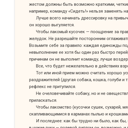
жестом должны быть возможно краткими, четки
например, команду «Сидеть!» нельзя заменять на 
Лучше всего начинать дрессировку
на привы
он хорошо
выгуляется.
Чтобы лакомый кусочек — поощрение
за пра
желудок.
Не разрешайте
посторонним оглаживать
Возьмите себе
за правило:
каждая единожды под
невыполнение
ее хотя бы
один раз быстро пере
причинам он
не выполнит
команду, лучше возде
Все, что будет нежелательно
в действиях
взр
Тот или иной прием можно считать хорошо усв
раздражителей (другая собака, кошка, голуби
и т.
рефлекс
не притупился.
Не очеловечивайте собаку, но и
не овеществ
приласкаться.
Чтобы лакомство (кусочки сушек, сухарей, м
скапливающимися
в карманах
пылью
и крошкам
И последнее:
как бы
трудно
ни было,
как бы,
в чужие
руки — полевой диплом он, возможно,
и 