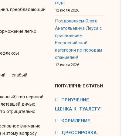
года.
ения, преобладающий
12 июля 2026
Поздравляем Олега
Анатольевича Леуса с
торможение
легко
присвоением
Всероссийской
категории по породам
ефлексы
спаниелей!
12 июля 2026
ний — слабый.
ПОПУЛЯРНЫЕ СТАТЬИ
шенный) тип нервной
ПРИУЧЕНИЕ
злетевшей
дичью.
ЩЕНКА К "ТУАЛЕТУ".
это
отрицательно
КОРМЛЕНИЕ.
основное внимание
ДРЕССИРОВКА.
а
и этому
вопросу