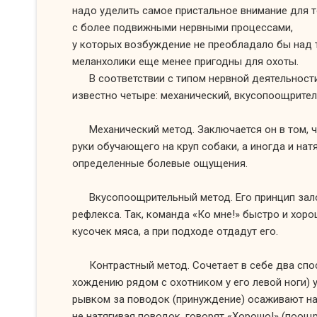
надо уделить самое пристальное внимание для 
с более
подвижными нервными процессами,
у которых
возбуждение
не преобладало бы
над 
меланхолики еще менее пригодны
для охоты.
В соответствии
с типом
нервной деятельност
известно четыре: механический, вкусопоощрите
Механический метод. Заключается он
в том,
ч
руки обучающего
на круп
собаки,
а иногда
и нат
определенные болевые ощущения.
Вкусопоощрительный метод.
Его принцип
зал
рефлекса. Так, команда «Ко мне!» быстро
и хоро
кусочек мяса,
а при
подходе
отдадут его.
Контрастный метод. Сочетает
в себе
два спо
хождению рядом
с охотником
у его
левой ноги) 
рывком
за поводок
(принуждение) осаживают н
не натягивая
поводок, говорят «Хорошо!» (поощр