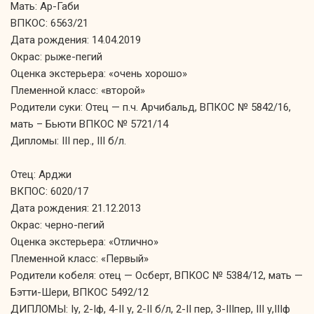
Мать:
Ар-Габи
ВПКОС: 6563/21
Дата рождения: 14.04.2019
Окрас:
рыже-пегий
Оценка экстерьера: «очень хорошо»
Племенной класс: «второй»
Родители суки:
Отец —
п.ч. Арчибальд, ВПКОС № 5842/16,
мать – Бьюти ВПКОС № 5721/14
Дипломы:
III пер.,
III б/л.
Отец: Арджи
ВКПОС: 6020/17
Дата рождения: 21.12.2013
Окрас:
черно-пегий
Оценка экстерьера: «Отлично»
Племенной класс: «Первый»
Родители кобеля: отец — Осберт, ВПКОС № 5384/12, мать —
Бэтти-Шери,
ВПКОС 5492/12
ДИПЛОМЫ: Iу, 2-Iф, 4-II у, 2-II б/л, 2-II пер, 3-IIIпер,
III у,IIIф