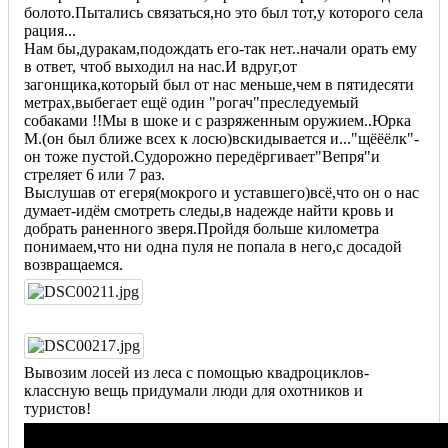
болото.Пытались связаться,но это был тот,у которого села
рация...
Нам бы,дуракам,подождать его-так нет..начали орать ему
в ответ, чтоб выходил на нас.И вдруг,от
загонщика,который был от нас меньше,чем в пятидесяти
метрах,выбегает ещё один "рогач"преследуемый
собаками !!Мы в шоке и с разряженным оружием..Юрка
М.(он был ближе всех к лосю)вскидывается и..."щёёёлк"-
он тоже пустой.Судорожно передёргивает"Вепря"и
стреляет 6 или 7 раз.
Выслушав от егеря(мокрого и уставшего)всё,что он о нас
думает-идём смотреть следы,в надежде найти кровь и
добрать раненного зверя.Пройдя больше километра
понимаем,что ни одна пуля не попала в него,с досадой
возвращаемся.
Вывозим лосей из леса с помощью квадроциклов-
классную вещь придумали люди для охотников и
туристов!