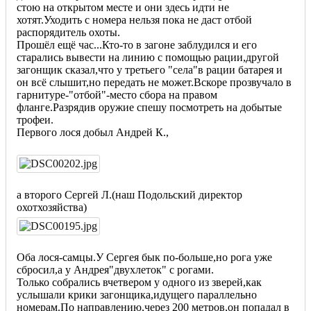
стою на открытом месте и они здесь идти не
хотят.Уходить с номера нельзя пока не даст отбой
распорядитель охоты.
Прошёл ещё час...Кто-то в загоне заблудился и его
старались вывести на линию с помощью рации,другой
загонщик сказал,что у третьего "села"в рации батарея и
он всё слышит,но передать не может.Вскоре прозвучало в
гарнитуре-"отбой"-место сбора на правом
фланге.Разрядив оружие спешу посмотреть на добытые
трофеи.
Первого лося добыл Андрей К.,
а второго Сергей Л.(наш Подольский директор
охотхозяйства)
Оба лося-самцы.У Сергея бык по-больше,но рога уже
сбросил,а у Андрея"двухлеток" с рогами.
Только собрались вчетвером у одного из зверей,как
услышали крики загонщика,идущего параллельно
номерам.По направлению,через 200 метров,он попадал в