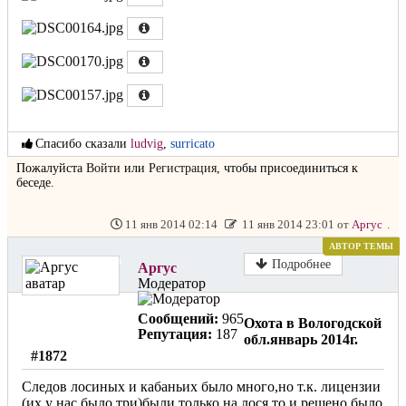
Спасибо сказали
ludvig
,
surricato
Пожалуйста
Войти
или
Регистрация
, чтобы присоединиться к
беседе.
11 янв 2014 02:14
11 янв 2014 23:01 от
Аргус
.
АВТОР ТЕМЫ
Не в сети
Подробнее
Аргус
Модератор
Сообщений:
965
Охота в Вологодской
Репутация:
187
обл.январь 2014г.
#1872
Следов лосиных и кабаньих было много,но т.к. лицензии
(их у нас было три)были только на лося,то и решено было