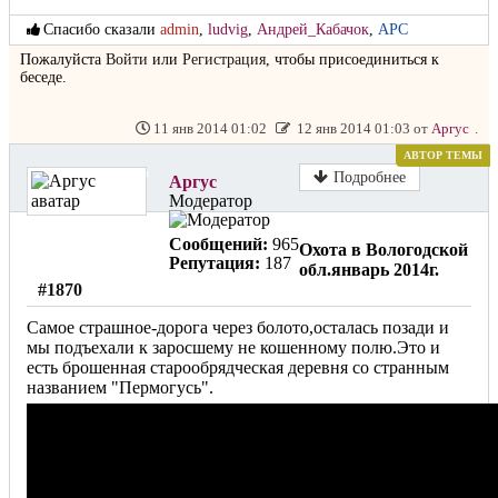
Спасибо сказали
admin
,
ludvig
,
Андрей_Кабачок
,
APC
Пожалуйста
Войти
или
Регистрация
, чтобы присоединиться к
беседе.
11 янв 2014 01:02
12 янв 2014 01:03 от
Аргус
.
АВТОР ТЕМЫ
Не в сети
Подробнее
Аргус
Модератор
Сообщений:
965
Охота в Вологодской
Репутация:
187
обл.январь 2014г.
#1870
Самое страшное-дорога через болото,осталась позади и
мы подъехали к заросшему не кошенному полю.Это и
есть брошенная старообрядческая деревня со странным
названием "Пермогусь".