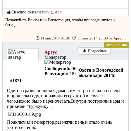
Спасибо сказали
ludvig
,
Ann
Пожалуйста
Войти
или
Регистрация
, чтобы присоединиться к
беседе.
11 янв 2014 01:36
11 янв 2014 23:00 от
Аргус
.
АВТОР ТЕМЫ
Не в сети
Подробнее
Аргус
Модератор
Сообщений:
965
Охота в Вологодской
Репутация:
187
обл.январь 2014г.
#1871
Один из развалившихся домов имел три стены и его,ещё
в прошлом году, поправили егеря,чтоб в случае
чего,можно было переночевать.Внутри построили нары и
привезли "буржуйку".
Подключили генератор,разожгли печь и стало очень
уютно и тепло.