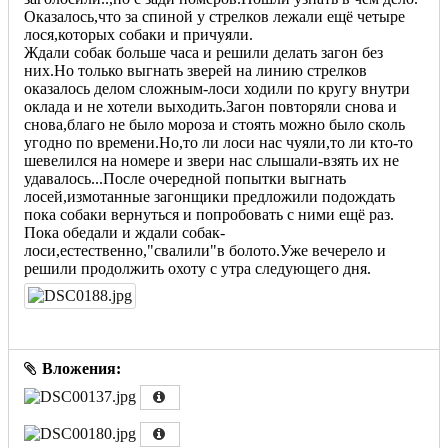
Оказалось,что за спиной у стрелков лежали ещё четыре
лося,которых собаки и причуяли.
Ждали собак больше часа и решили делать загон без
них.Но только выгнать зверей на линию стрелков
оказалось делом сложным-лоси ходили по кругу внутри
оклада и не хотели выходить.Загон повторяли снова и
снова,благо не было мороза и стоять можно было сколь
угодно по времени.Но,то ли лоси нас чуяли,то ли кто-то
шевелился на номере и звери нас слышали-взять их не
удавалось...После очередной попытки выгнать
лосей,измотанные загонщики предложили подождать
пока собаки вернуться и попробовать с ними ещё раз.
Пока обедали и ждали собак-
лоси,естественно,"свалили"в болото.Уже вечерело и
решили продолжить охоту с утра следующего дня.
Вложения: