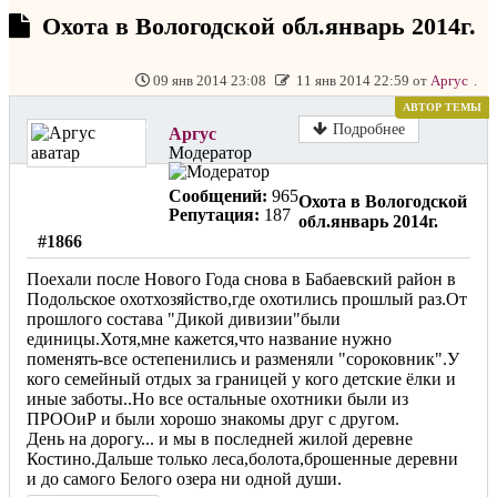
Охота в Вологодской обл.январь 2014г.
09 янв 2014 23:08
11 янв 2014 22:59 от
Аргус
.
АВТОР ТЕМЫ
Не в сети
Подробнее
Аргус
Модератор
Сообщений:
965
Охота в Вологодской
Репутация:
187
обл.январь 2014г.
#1866
Поехали после Нового Года снова в Бабаевский район в
Подольское охотхозяйство,где охотились прошлый раз.От
прошлого состава "Дикой дивизии"были
единицы.Хотя,мне кажется,что название нужно
поменять-все остепенились и разменяли "сороковник".У
кого семейный отдых за границей у кого детские ёлки и
иные заботы..Но все остальные охотники были из
ПРООиР и были хорошо знакомы друг с другом.
День на дорогу... и мы в последней жилой деревне
Костино.Дальше только леса,болота,брошенные деревни
и до самого Белого озера ни одной души.