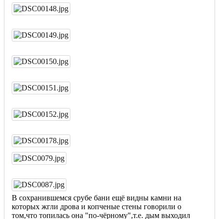
В сохранившемся срубе бани ещё видны камни на
которых жгли дрова и копченые стены говорили о
том,что топилась она "по-чёрному",т.е. дым выходил