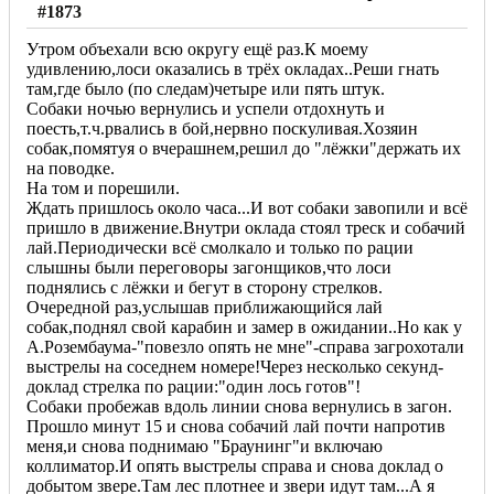
#1873
Утром объехали всю округу ещё раз.К моему
удивлению,лоси оказались в трёх окладах..Реши гнать
там,где было (по следам)четыре или пять штук.
Собаки ночью вернулись и успели отдохнуть и
поесть,т.ч.рвались в бой,нервно поскуливая.Хозяин
собак,помятуя о вчерашнем,решил до "лёжки"держать их
на поводке.
На том и порешили.
Ждать пришлось около часа...И вот собаки завопили и всё
пришло в движение.Внутри оклада стоял треск и собачий
лай.Периодически всё смолкало и только по рации
слышны были переговоры загонщиков,что лоси
поднялись с лёжки и бегут в сторону стрелков.
Очередной раз,услышав приближающийся лай
собак,поднял свой карабин и замер в ожидании..Но как у
А.Розембаума-"повезло опять не мне"-справа загрохотали
выстрелы на соседнем номере!Через несколько секунд-
доклад стрелка по рации:"один лось готов"!
Собаки пробежав вдоль линии снова вернулись в загон.
Прошло минут 15 и снова собачий лай почти напротив
меня,и снова поднимаю "Браунинг"и включаю
коллиматор.И опять выстрелы справа и снова доклад о
добытом звере.Там лес плотнее и звери идут там...А я