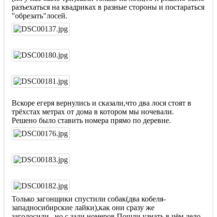
разъехаться на квадриках в разные стороны и постараться
"обрезать"лосей.
Вскоре егеря вернулись и сказали,что два лося стоят в
трёхстах метрах от дома в котором мы ночевали.
Решено было ставить номера прямо по деревне.
Только загонщики спустили собак(два кобеля-
западносибирские лайки),как они сразу же
заголосили..,но с зади номеров.Пошли узнать в чём дело.