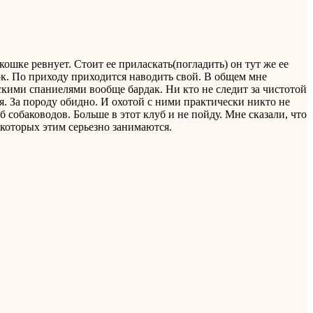
ошке ревнует. Стоит ее приласкать(погладить) он тут же ее
док. По приходу приходится наводить свой. В общем мне
усскими спаниелями вообще бардак. Ни кто не следит за чистотой
я. За породу обидно. И охотой с ними практически никто не
 собаководов. Больше в этот клуб и не пойду. Мне сказали, что
 которых этим серьезно занимаются.