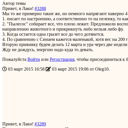
Автор темы
Привет, я Лаки!
#3288
Мы то же примерно такие же, но немного напрягают наверно 4
1. писает по настроению, а соответственно то на пеленку, то ка
2. "Пылесос" собирает все, что плохо лежит. Предложили восп
направлению животного и прикрикнуть либо нельзя либо фу.
3. Когда остается одна грызет все до чего дотянется.
4. По сравнению с Синаем кажется маленькой, хотя вес на 200 
Вторую прививку будем делать 12 марта и ура через две недел
Жду не дождусь, энергию надо куда то девать.
Пожалуйста
Войти
или
Регистрация
, чтобы присоединиться к б
03 март 2015 16:58
03 март 2015 19:06 от
Oleg10
.
Привет, я Лаки!
#3289