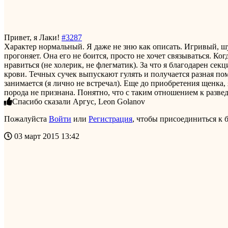
Привет, я Лаки!
#3287
Характер нормальный. Я даже не зню как описать. Игривый, шу
прогоняет. Она его не боится, просто не хочет связываться. К
нравиться (не холерик, не флегматик). За что я благодарен сек
крови. Течных сучек выпускают гулять и получается разная пом
занимается (я лично не встречал). Еще до приобретения щенка, 
порода не признана. Понятно, что с таким отношением к развед
Спасибо сказали
Аргус
,
Leon Golanov
Пожалуйста
Войти
или
Регистрация
, чтобы присоединиться к б
03 март 2015 13:42