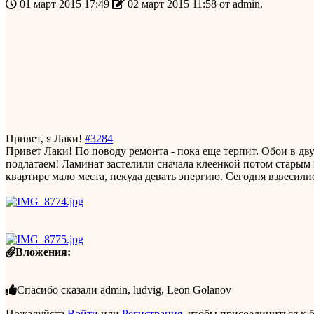
01 март 2015 17:49
02 март 2015 11:58 от
admin
.
Привет, я Лаки!
#3284
Привет Лаки! По поводу ремонта - пока еще терпит. Обои в дву
подлатаем! Ламинат застелили сначала клеенкой потом старым 
квартире мало места, некуда девать энергию. Сегодня взвесилис
Вложения:
Спасибо сказали
admin
,
ludvig
,
Leon Golanov
Пожалуйста
Войти
или
Регистрация
, чтобы присоединиться к б