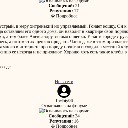
Сообщений:
21
Репутация:
17
Подробнее
стрый, в меру хитренький но управляемый. Гоняет кошку. Он к к
огда оставляем его одного дома, он наводит в квартире свой поря
ции, а тем более Александру за такого щенка. У нас в городе с р
есь, а потом этих щенков продают. Часто даже в этом признаютс
я много в интернете про породу почитал и сходил в местный клуб
ению ее некогда и не признают. Хорошо хоть есть такие клубы в
еседе.
Не в сети
Leshiy04
Осваиваюсь на форуме
Сообщений:
34
Репутация:
16
Подробнее