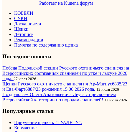
Работает на
Kunena форум
КОБЕЛИ
СУКИ
Доска почета
Щенки
Летопись
Рекомендации
Памятка по содержанию щенка
Последние новости
Победа Подольской секции Русского охотничьего спаниеля на
Всероссийских состязаниях спаниелей по утке и лысухе 2026
года.
27 июля 2026
Щенки Русского охотничьего спаниеля пч Ар-Магнус6835/23
и Ева-Фарт6887/23 рождения 15.06.2026 года.
12 июля 2026
Поздравляем Олега Анатольевича Леуса с присвоением
Всероссийской категории по породам спаниелей!
12 июля 2026
Популярные статьи
Приучение щенка к "ТУАЛЕТУ".
Кормление.