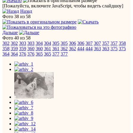
[Пожалуйста, включите JavaScript, чтобы видеть слайдшоу]
Назад
Фото 38 из 58
Дальше
Фото 40 из 58
302
302
303
303
304
304
305
305
306
306
307
307
357
357
358
358
359
359
360
360
361
361
362
362
444
444
363
363
375
375
364
364
376
376
365
365
377
377