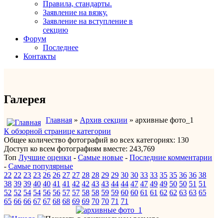
Правила, стандарты.
Заявление на вязку.
Заявление на вступление в
секцию
Форум
Последнее
Контакты
Галерея
Главная
»
Архив секции
» архивные фото_1
К обзорной странице категории
Общее количество фотографий во всех категориях: 130
Доступ ко всем фотографиям вместе: 243,769
Топ
Лучшие оценки
-
Самые новые
-
Последние комментарии
-
Самые популярные
22
22
23
23
26
26
27
27
28
28
29
29
30
30
33
33
35
35
36
36
38
38
39
39
40
40
41
41
42
42
43
43
44
44
47
47
49
49
50
50
51
51
52
52
54
54
56
56
57
57
58
58
59
59
60
60
61
61
62
62
63
63
65
65
66
66
67
67
68
68
69
69
70
70
71
71